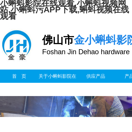
小蝌蚪影院在线观看,小蝌蚪视频网
站,小蝌蚪污APP下载,蝌蚪视频在线
观看
佛山市
金小蝌蚪影
Foshan Jin Dehao hardware 
首 页
关于小蝌蚪影院在
供应产品
产
线观看